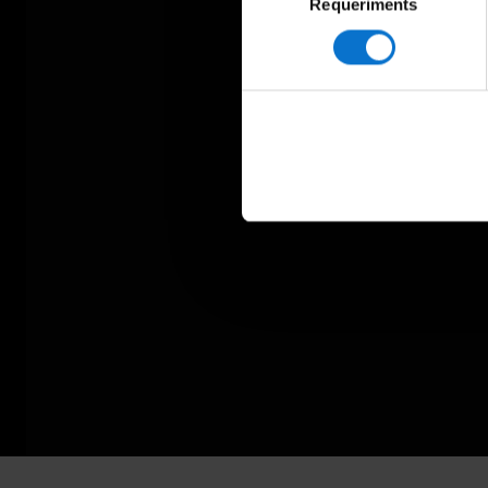
Requeriments
de
consentiment