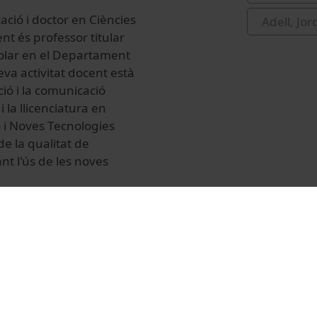
ucació i doctor en Ciències
Adell, Jor
nt és professor titular
scolar en el Departament
eva activitat docent està
ió i la comunicació
 la llicenciatura en
 i Noves Tecnologies
de la qualitat de
nt l'ús de les noves