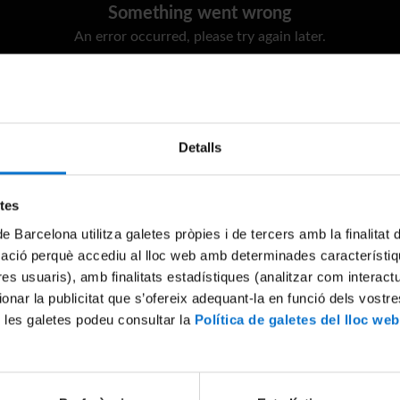
Something went wrong
An error occurred, please try again later.
Try again
Detalls
etes
de Barcelona utilitza galetes pròpies i de tercers amb la finalitat
mació perquè accediu al lloc web amb determinades característiq
tres usuaris), amb finalitats estadístiques (analitzar com interac
ionar la publicitat que s’ofereix adequant-la en funció dels vostr
 les galetes podeu consultar la
Política de galetes del lloc web