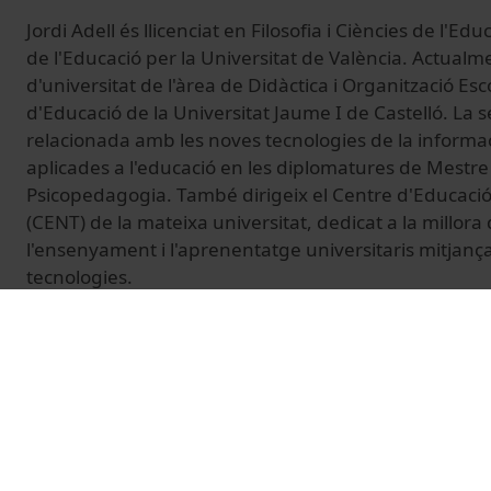
Jordi Adell és llicenciat en Filosofia i Ciències de l'Ed
de l'Educació per la Universitat de València. Actualme
d'universitat de l'àrea de Didàctica i Organització E
d'Educació de la Universitat Jaume I de Castelló. La s
relacionada amb les noves tecnologies de la informac
aplicades a l'educació en les diplomatures de Mestre i
Psicopedagogia. També dirigeix el Centre d'Educació
(CENT) de la mateixa universitat, dedicat a la millora 
l'ensenyament i l'aprenentatge universitaris mitjança
tecnologies.
© Unitat de Producció Audiovisual
Vídeos relacionats