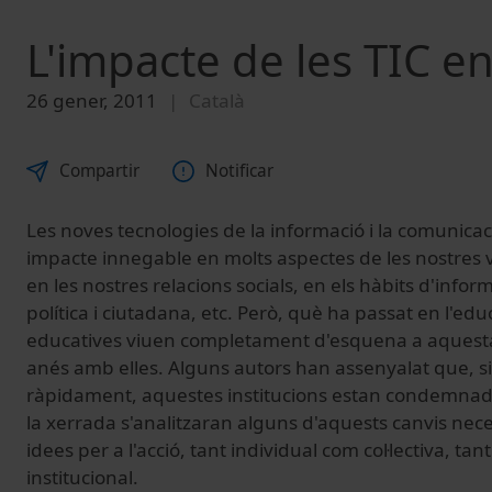
L'impacte de les TIC en
26 gener, 2011
Català
Compartir
Notificar
Les noves tecnologies de la informació i la comunica
impacte innegable en molts aspectes de les nostres vid
en les nostres relacions socials, en els hàbits d'infor
política i ciutadana, etc. Però, què ha passat en l'edu
educatives viuen completament d'esquena a aquesta 
anés amb elles. Alguns autors han assenyalat que, s
ràpidament, aquestes institucions estan condemnades
la xerrada s'analitzaran alguns d'aquests canvis nece
idees per a l'acció, tant individual com col·lectiva, ta
institucional.