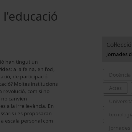
 l'educació
Col·lecció
Jornades d
ció han tingut un
es: a la feina, en l'oci,
Docència 
mació, de participació
cació? Moltes institucions
Actes
revolució, com si no
i no canvien
Universit
 a la irrellevància. En
ssaris i es proposaran
tecnologi
nt a escala personal com
Jornades 