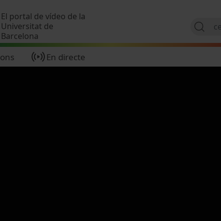
Vés al contingut
El portal de vídeo de la
Universitat de
Barcelona
ions
En directe