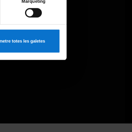
Màrqueting
etre totes les galetes