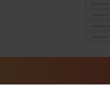
Docència 
Educació 
League of
recursos 