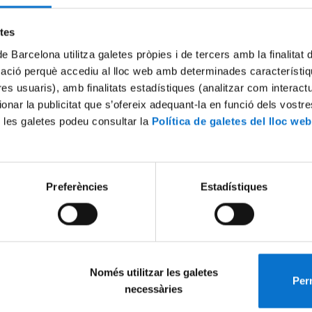
Try again
etes
de Barcelona utilitza galetes pròpies i de tercers amb la finalitat
mació perquè accediu al lloc web amb determinades característiq
tres usuaris), amb finalitats estadístiques (analitzar com interac
ionar la publicitat que s’ofereix adequant-la en funció dels vostr
 les galetes podeu consultar la
Política de galetes del lloc web
Preferències
Estadístiques
Només utilitzar les galetes
Perm
necessàries