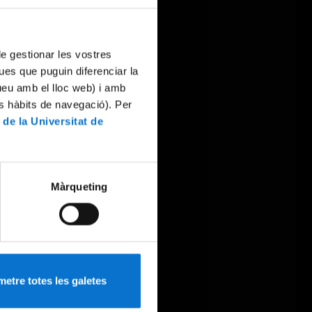
 de gestionar les vostres
ues que puguin diferenciar la
tueu amb el lloc web) i amb
es hàbits de navegació). Per
 de la Universitat de
Màrqueting
etre totes les galetes