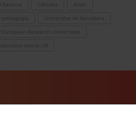
i Recerca
Ciències
Actes
i pedagogia
Universitat de Barcelona
 European Research Universities
educatius oberts UB