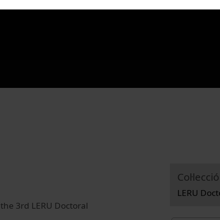
Col·lecció
LERU Docto
the 3rd LERU Doctoral