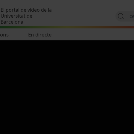
Vés al contingut
El portal de vídeo de la
Universitat de
Barcelona
ions
En directe