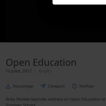
Open Education
10 juliol, 2012
Anglès
Descarregar
Compartir
Notificar
Anka Mulder keynote address on Open Education at 
Summer School.