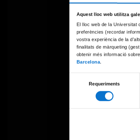
Aquest lloc web utilitza gal
El lloc web de la Universitat 
preferències (recordar infor
vostra experiència de la d’al
finalitats de màrqueting (gest
obtenir més informació sobre
Barcelona
.
Selecció
Requeriments
de
consentiment