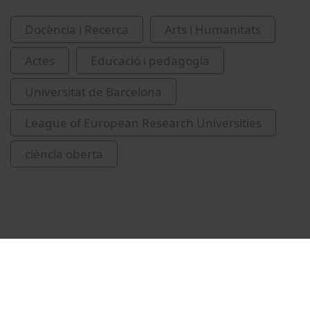
Docència i Recerca
Arts i Humanitats
Actes
Educació i pedagogia
Universitat de Barcelona
League of European Research Universities
ciència oberta
Vídeos relacionats