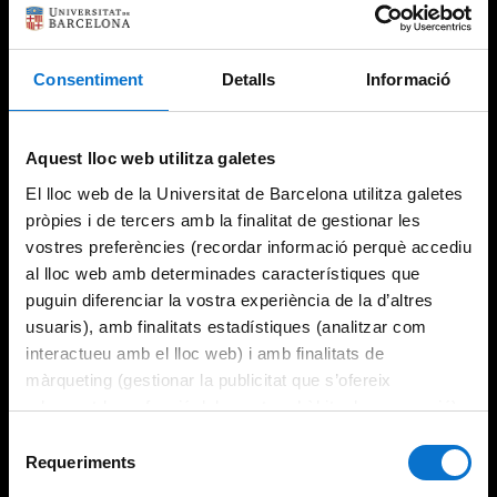
Consentiment
Detalls
Informació
Try again
Aquest lloc web utilitza galetes
El lloc web de la Universitat de Barcelona utilitza galetes
pròpies i de tercers amb la finalitat de gestionar les
vostres preferències (recordar informació perquè accediu
al lloc web amb determinades característiques que
puguin diferenciar la vostra experiència de la d’altres
usuaris), amb finalitats estadístiques (analitzar com
interactueu amb el lloc web) i amb finalitats de
màrqueting (gestionar la publicitat que s’ofereix
adequant-la en funció dels vostres hàbits de navegació).
Per obtenir més informació sobre les galetes podeu
Selecció
consultar la
Política de galetes del lloc web de la
Requeriments
de
Universitat de Barcelona
.
consentiment