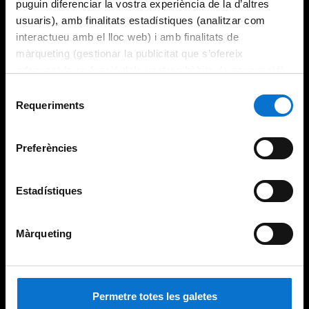
puguin diferenciar la vostra experiència de la d’altres
usuaris), amb finalitats estadístiques (analitzar com
interactueu amb el lloc web) i amb finalitats de
màrqueting (gestionar la publicitat que s’ofereix
adequant-la en funció dels vostres hàbits de navegació).
Per obtenir més informació sobre les galetes podeu
Selecció
consultar la
Política de galetes del lloc web de la
Requeriments
de
Universitat de Barcelona
.
consentiment
Preferències
Estadístiques
Màrqueting
Permetre totes les galetes