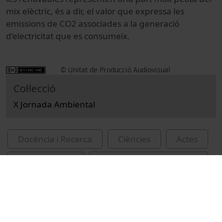
mix elèctric, és a dir, el valor que expressa les
emissions de CO2 associades a la generació
d’electricitat que es consumeix.
© Unitat de Producció Audiovisual
Col·lecció
X Jornada Ambiental
Docència i Recerca
Ciències
Actes
Medi ambient
Universitat de Barcelona
fonts d'energia
canvi climàtic
Molina, Tomàs, 1963-