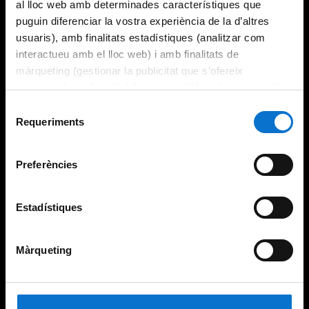
al lloc web amb determinades característiques que
puguin diferenciar la vostra experiència de la d’altres
usuaris), amb finalitats estadístiques (analitzar com
interactueu amb el lloc web) i amb finalitats de
màrqueting (gestionar la publicitat que s’ofereix
adequant-la en funció dels vostres hàbits de navegació).
Per obtenir més informació sobre les galetes podeu
Selecció
consultar la
Política de galetes del lloc web de la
Requeriments
de
Universitat de Barcelona
.
consentiment
Preferències
Estadístiques
Màrqueting