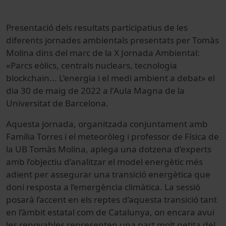
Presentació dels resultats participatius de les
diferents jornades ambientals presentats per Tomàs
Molina
dins del marc de la X Jornada Ambiental:
«Parcs eòlics, centrals nuclears, tecnologia
blockchain... L’energia i el medi ambient a debat» el
dia 30 de maig de 2022 a l'Aula Magna de la
Universitat de Barcelona.
Aquesta jornada, organitzada conjuntament amb
Família Torres i el meteoròleg i professor de Física de
la UB Tomàs Molina, aplega una dotzena d’experts
amb l’objectiu d’analitzar el model energètic més
adient per assegurar una transició energètica que
doni resposta a l’emergència climàtica. La sessió
posarà l’accent en els reptes d’aquesta transició tant
en l’àmbit estatal com de Catalunya, on encara avui
les renovables representen una part molt petita del