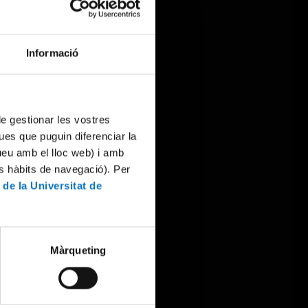
Informació
 de gestionar les vostres
ues que puguin diferenciar la
tueu amb el lloc web) i amb
es hàbits de navegació). Per
 de la Universitat de
Màrqueting