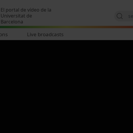
Skip to main content
El portal de vídeo de la
Universitat de
Barcelona
ions
Live broadcasts