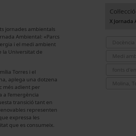
Col·lecció
X Jornada 
ents jornades ambientals
Jornada Ambiental: «Parcs
Docència 
nergia i el medi ambient
 la Universitat de
Medi amb
fonts d'e
lia Torres i el
ina, aplega una dotzena
Molina, T
ic més adient per
a a l’emergència
uesta transició tant en
s renovables representen
r que expressa les
citat que es consumeix.