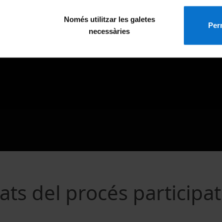
Només utilitzar les galetes
Perm
necessàries
ats del procés participat