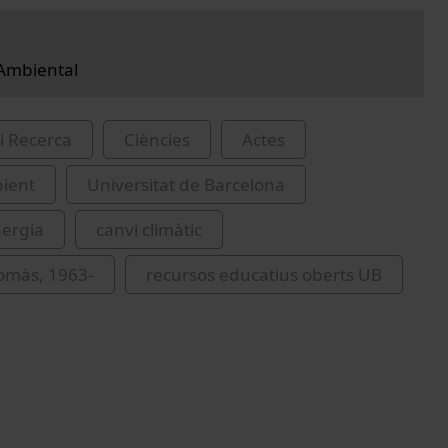
Ambiental
i Recerca
Ciències
Actes
ient
Universitat de Barcelona
nergia
canvi climàtic
omàs, 1963-
recursos educatius oberts UB