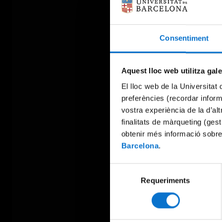
Consentiment
Aquest lloc web utilitza gal
El lloc web de la Universitat 
preferències (recordar infor
vostra experiència de la d’al
finalitats de màrqueting (gest
obtenir més informació sobre
Barcelona
.
Selecció
Requeriments
de
consentiment