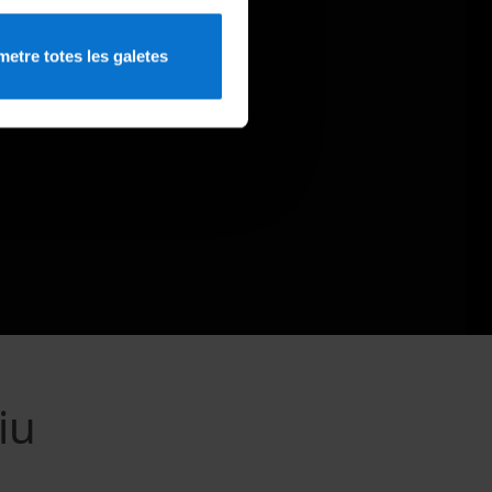
etre totes les galetes
iu