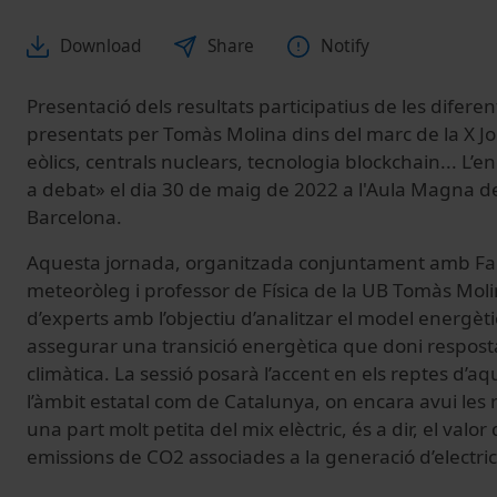
Download
Share
Notify
Presentació dels resultats participatius de les difer
presentats per Tomàs Molina
dins del marc de la X 
eòlics, centrals nuclears, tecnologia blockchain... L’e
a debat» el dia 30 de maig de 2022 a l'Aula Magna de
Barcelona.
Aquesta jornada, organitzada conjuntament amb Famí
meteoròleg i professor de Física de la UB Tomàs Mol
d’experts amb l’objectiu d’analitzar el model energèt
assegurar una transició energètica que doni respost
climàtica. La sessió posarà l’accent en els reptes d’aq
l’àmbit estatal com de Catalunya, on encara avui le
una part molt petita del mix elèctric, és a dir, el valo
emissions de CO2 associades a la generació d’electri