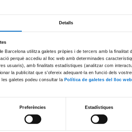
Try again
Detalls
etes
de Barcelona utilitza galetes pròpies i de tercers amb la finalitat
mació perquè accediu al lloc web amb determinades característiq
tres usuaris), amb finalitats estadístiques (analitzar com interac
ionar la publicitat que s’ofereix adequant-la en funció dels vostr
 les galetes podeu consultar la
Política de galetes del lloc web
Preferències
Estadístiques