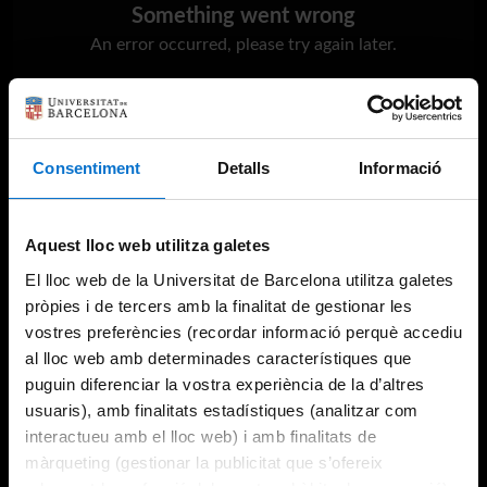
Something went wrong
An error occurred, please try again later.
Try again
Consentiment
Detalls
Informació
Aquest lloc web utilitza galetes
El lloc web de la Universitat de Barcelona utilitza galetes
pròpies i de tercers amb la finalitat de gestionar les
vostres preferències (recordar informació perquè accediu
al lloc web amb determinades característiques que
puguin diferenciar la vostra experiència de la d’altres
usuaris), amb finalitats estadístiques (analitzar com
interactueu amb el lloc web) i amb finalitats de
màrqueting (gestionar la publicitat que s’ofereix