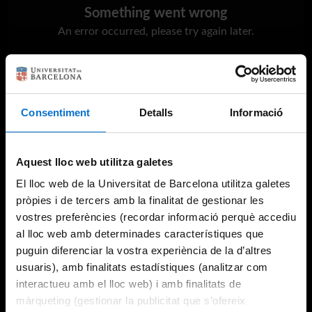
Something went wrong
An error occurred, please try again later.
Try again
Consentiment
Detalls
Informació
Aquest lloc web utilitza galetes
El lloc web de la Universitat de Barcelona utilitza galetes
pròpies i de tercers amb la finalitat de gestionar les
vostres preferències (recordar informació perquè accediu
al lloc web amb determinades característiques que
puguin diferenciar la vostra experiència de la d’altres
usuaris), amb finalitats estadístiques (analitzar com
interactueu amb el lloc web) i amb finalitats de
màrqueting (gestionar la publicitat que s’ofereix