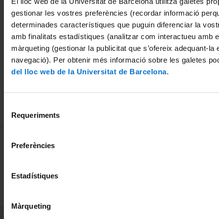
El lloc web de la Universitat de Barcelona utilitza galetes pròp
de la UB a les
2011
0
gestionar les vostres preferències (recordar informació perq
millors
2
determinades característiques que puguin diferenciar la vostr
activitats de
amb finalitats estadístiques (analitzar com interactueu amb el
divulgació
màrqueting (gestionar la publicitat que s’ofereix adequant-la 
científica i
navegació). Per obtenir més informació sobre les galetes po
humanística
del lloc web de la Universitat de Barcelona
.
24 març, 2014
Selecció
Requeriments
de
consentiment
MENÚ PEU 1
Avís legal
Preferències
Galetes
Estadístiques
PEU 2
Privadesa i termes
Sobre UBtv
Màrqueting
PEU 3
Contacte