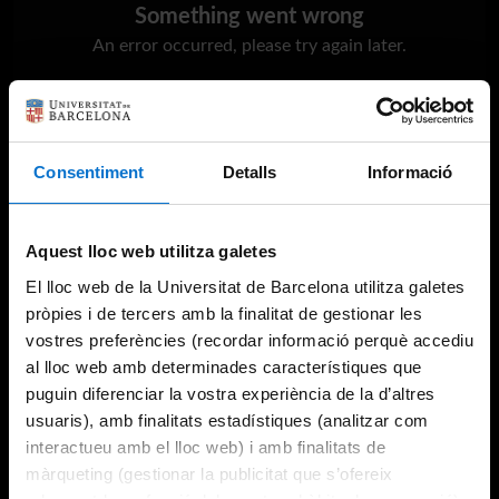
Something went wrong
An error occurred, please try again later.
Try again
Consentiment
Detalls
Informació
Aquest lloc web utilitza galetes
El lloc web de la Universitat de Barcelona utilitza galetes
pròpies i de tercers amb la finalitat de gestionar les
vostres preferències (recordar informació perquè accediu
al lloc web amb determinades característiques que
puguin diferenciar la vostra experiència de la d’altres
usuaris), amb finalitats estadístiques (analitzar com
interactueu amb el lloc web) i amb finalitats de
màrqueting (gestionar la publicitat que s’ofereix