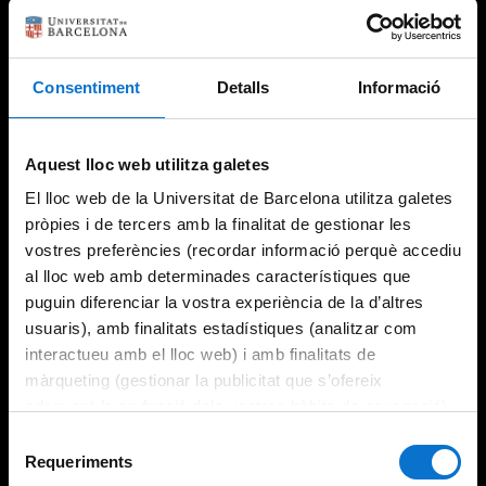
Consentiment
Detalls
Informació
Try again
Aquest lloc web utilitza galetes
El lloc web de la Universitat de Barcelona utilitza galetes
pròpies i de tercers amb la finalitat de gestionar les
vostres preferències (recordar informació perquè accediu
al lloc web amb determinades característiques que
puguin diferenciar la vostra experiència de la d’altres
usuaris), amb finalitats estadístiques (analitzar com
interactueu amb el lloc web) i amb finalitats de
màrqueting (gestionar la publicitat que s’ofereix
adequant-la en funció dels vostres hàbits de navegació).
Per obtenir més informació sobre les galetes podeu
Selecció
consultar la
Política de galetes del lloc web de la
Requeriments
de
Universitat de Barcelona
.