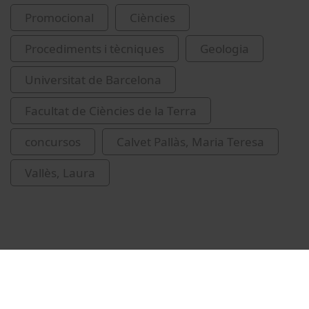
Promocional
Ciències
Procediments i tècniques
Geologia
Universitat de Barcelona
Facultat de Ciències de la Terra
concursos
Calvet Pallàs, Maria Teresa
Vallès, Laura
Vídeos relacionats