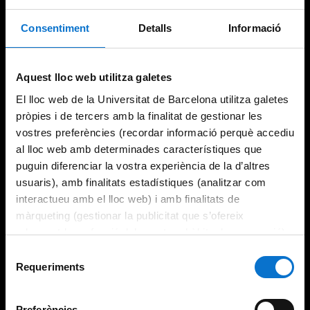
Consentiment
Detalls
Informació
Try again
Aquest lloc web utilitza galetes
El lloc web de la Universitat de Barcelona utilitza galetes
pròpies i de tercers amb la finalitat de gestionar les
vostres preferències (recordar informació perquè accediu
al lloc web amb determinades característiques que
puguin diferenciar la vostra experiència de la d’altres
usuaris), amb finalitats estadístiques (analitzar com
interactueu amb el lloc web) i amb finalitats de
màrqueting (gestionar la publicitat que s’ofereix
adequant-la en funció dels vostres hàbits de navegació).
Per obtenir més informació sobre les galetes podeu
Selecció
consultar la
Política de galetes del lloc web de la
Requeriments
de
Universitat de Barcelona
.
consentiment
Preferències