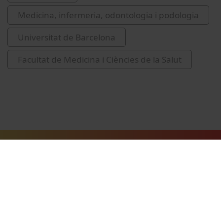
Medicina, infermeria, odontologia i podologia
Universitat de Barcelona
Facultat de Medicina i Ciències de la Salut
Vídeos relacionats