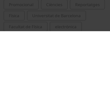
Promocional
Ciències
Reportatges
Física
Universitat de Barcelona
Facultat de Física
electrònica
recerca industrial
Vídeos relacionats