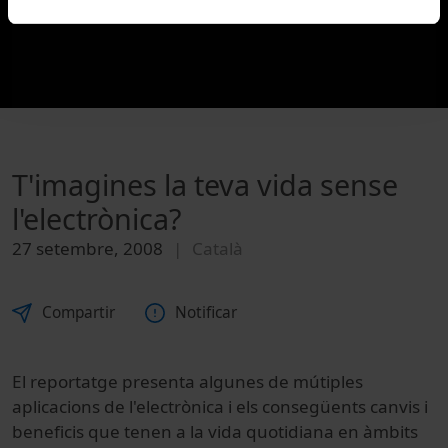
T'imagines la teva vida sense
l'electrònica?
27 setembre, 2008
Català
Compartir
Notificar
El reportatge presenta algunes de mútiples
aplicacions de l'electrònica i els consegüents canvis i
beneficis que tenen a la vida quotidiana en àmbits