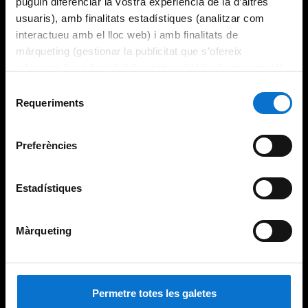
puguin diferenciar la vostra experiència de la d’altres
usuaris), amb finalitats estadístiques (analitzar com
interactueu amb el lloc web) i amb finalitats de
màrqueting (gestionar la publicitat que s’ofereix
adequant-la en funció dels vostres hàbits de navegació).
Per obtenir més informació sobre les galetes podeu
Selecció
consultar la
Política de galetes del lloc web de la
Requeriments
de
Universitat de Barcelona
.
consentiment
Preferències
Estadístiques
Màrqueting
Permetre totes les galetes