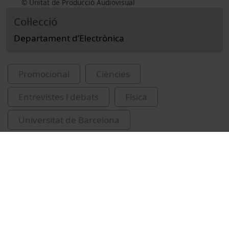
© Unitat de Producció Audiovisual
Col·lecció
Departament d’Electrònica
Promocional
Ciències
Entrevistes i debats
Física
Universitat de Barcelona
Facultat de Física
electrònica
Herms Berenguer, Atilà
Cornet i Calveras, Albert