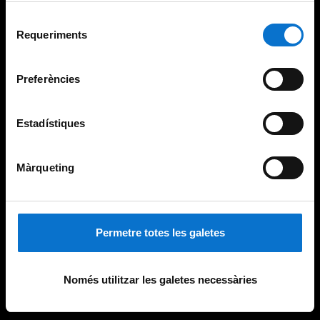
Per obtenir més informació sobre les galetes podeu
Selecció
consultar la
Política de galetes del lloc web de la
Requeriments
de
Universitat de Barcelona
.
consentiment
Preferències
Estadístiques
Màrqueting
Permetre totes les galetes
Només utilitzar les galetes necessàries