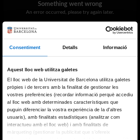
Something went wrong
An error occurred, please try again later.
Try again
Consentiment
Detalls
Informació
Aquest lloc web utilitza galetes
El lloc web de la Universitat de Barcelona utilitza galetes
pròpies i de tercers amb la finalitat de gestionar les
vostres preferències (recordar informació perquè accediu
al lloc web amb determinades característiques que
puguin diferenciar la vostra experiència de la d’altres
usuaris), amb finalitats estadístiques (analitzar com
interactueu amb el lloc web) i amb finalitats de
màrqueting (gestionar la publicitat que s’ofereix
adequant-la en funció dels vostres hàbits de navegació).