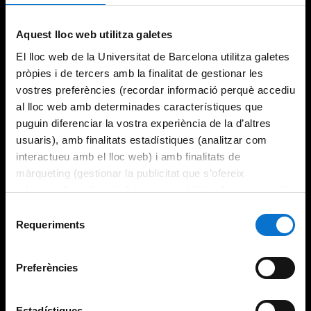
Try again
Aquest lloc web utilitza galetes
El lloc web de la Universitat de Barcelona utilitza galetes
pròpies i de tercers amb la finalitat de gestionar les
vostres preferències (recordar informació perquè accediu
al lloc web amb determinades característiques que
puguin diferenciar la vostra experiència de la d’altres
usuaris), amb finalitats estadístiques (analitzar com
interactueu amb el lloc web) i amb finalitats de
màrqueting (gestionar la publicitat que s’ofereix
adequant-la en funció dels vostres hàbits de navegació).
Per obtenir més informació sobre les galetes podeu
Selecció
consultar la
Política de galetes del lloc web de la
Requeriments
de
Universitat de Barcelona
.
consentiment
Preferències
Estadístiques