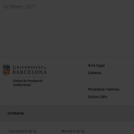
P
02 febrer, 2021
1
MENÚ PEU 1
Avís legal
Galetes
PEU 2
Privadesa i termes
Sobre UBtv
PEU 3
Contacte
Fundadora de la
Membre de la