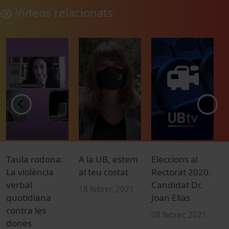
Vídeos relacionats
Taula rodona:
A la UB, estem
Eleccions al
E
La violència
al teu costat
Rectorat 2020.
d
verbal
Candidat Dr.
2
18 febrer, 2021
quotidiana
Joan Elias
M
contra les
v
08 febrer, 2021
dones
d