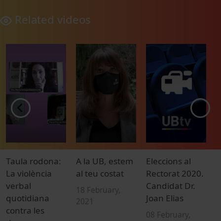
Related videos
Taula rodona:
A la UB, estem
Eleccions al
E
La violència
al teu costat
Rectorat 2020.
d
verbal
Candidat Dr.
2
18 February,
quotidiana
Joan Elias
M
2021
contra les
v
08 February,