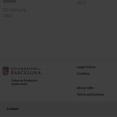
dones
d
2021
P
02 February,
2021
1
MENÚ PEU 1
Legal notice
Cookies
PEU 2
About UBtv
Terms and privacy
PEU 3
Contact