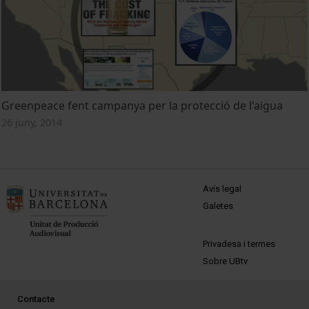
Greenpeace fent campanya per la protecció de l'aigua
26 juny, 2014
MENÚ PEU 1
Avís legal
Galetes
PEU 2
Privadesa i termes
Sobre UBtv
PEU 3
Contacte