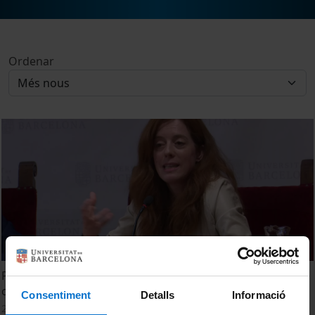
Ordenar
Perquè cap govern s'enfronta de debó a la situació
climàtica?
Consentiment
Detalls
Informació
21 juny, 2019