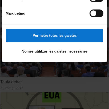
Taula debat: Per què és tan difícil implantar energies
Màrqueting
renovables?
13 juny, 2017
Permetre totes les galetes
Només utilitzar les galetes necessàries
Taula debat
30 maig, 2016