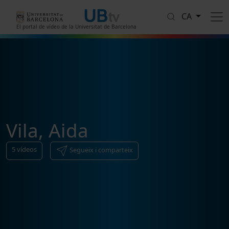
Vés al contingut
CA
El portal de vídeo de la Universitat de Barcelona
Vila, Aida
5
vídeos
Segueix i comparteix