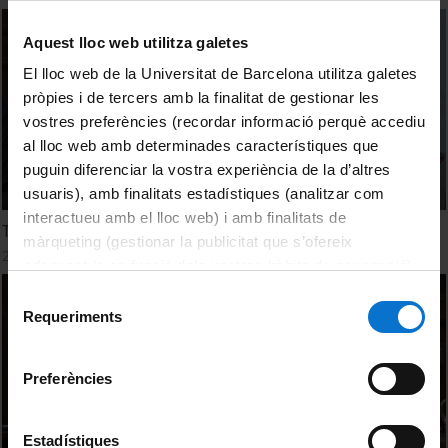
Aquest lloc web utilitza galetes
El lloc web de la Universitat de Barcelona utilitza galetes
pròpies i de tercers amb la finalitat de gestionar les
vostres preferències (recordar informació perquè accediu
al lloc web amb determinades característiques que
puguin diferenciar la vostra experiència de la d’altres
usuaris), amb finalitats estadístiques (analitzar com
interactueu amb el lloc web) i amb finalitats de
Taula Debat
màrqueting (gestionar la publicitat que s’ofereix
25 juny, 2018
adequant-la en funció dels vostres hàbits de navegació).
Per obtenir més informació sobre les galetes podeu
Selecció
consultar la
Política de galetes del lloc web de la
Requeriments
de
Universitat de Barcelona
.
consentiment
Preferències
Estadístiques