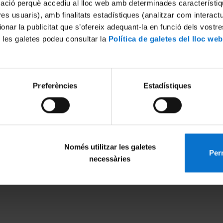
mació perquè accediu al lloc web amb determinades característiq
tres usuaris), amb finalitats estadístiques (analitzar com interac
ionar la publicitat que s’ofereix adequant-la en funció dels vostr
 les galetes podeu consultar la
Política de galetes del lloc web
Preferències
Estadístiques
Només utilitzar les galetes
Perm
MENÚ PEU 1
PEU 2
necessàries
Legal notice
About UBtv
Cookies
Terms and priva