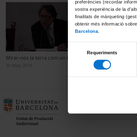
preferències (recordar infor
vostra experiència de la d’al
finalitats de màrqueting (gest
obtenir més informació sobre
Barcelona
.
Selecció
Requeriments
de
Mirar-nos la terra com un bé
consentiment
30 May, 2016