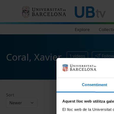
Navegació principal
Explore
Collect
Coral, Xavier
1
videos
Follo
Consentiment
Sort
Aquest lloc web utilitza gal
El lloc web de la Universitat 