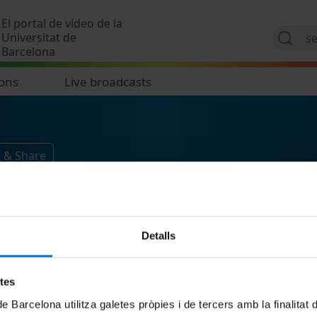
Skip to main content
El portal de vídeo de la
Universitat de
Barcelona
ions
Live broadcasts
w & Share
Detalls
etes
de Barcelona utilitza galetes pròpies i de tercers amb la finalitat