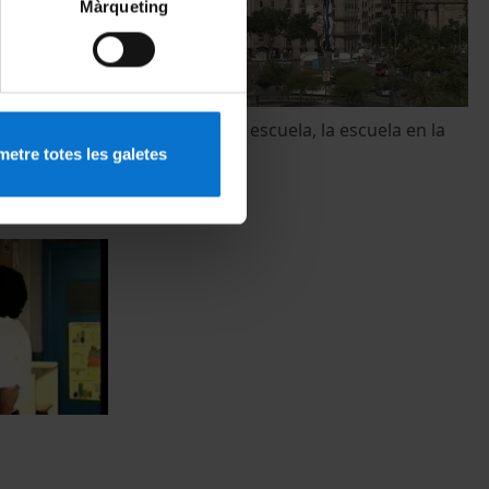
Màrqueting
 la escuela
La ciudad en la escuela, la escuela en la
ciudad
etre totes les galetes
1 gener, 2007