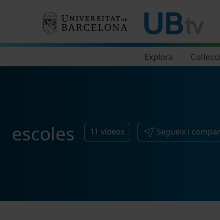
Navegació principal
Explora
Col·lecc
escoles
11
vídeos
Segueix i compar