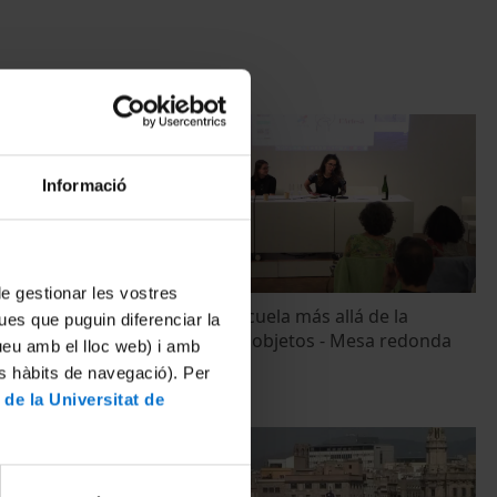
Informació
 de gestionar les vostres
tal en los
El arte en la escuela más allá de la
ues que puguin diferenciar la
olares -
producción de objetos - Mesa redonda
tueu amb el lloc web) i amb
17 maig, 2024
es hàbits de navegació). Per
 de la Universitat de