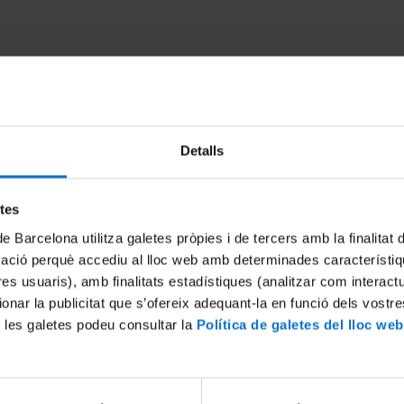
Detalls
etes
de Barcelona utilitza galetes pròpies i de tercers amb la finalitat
ntre agentes/instituciones
El papel de la tecnología digi
mació perquè accediu al lloc web amb determinades característiq
escuelas - Mesa redonda
proyectos socioartísticos esc
tres usuaris), amb finalitats estadístiques (analitzar com interac
Mesa redonda
ionar la publicitat que s’ofereix adequant-la en funció dels vostr
18 maig, 2024
 les galetes podeu consultar la
Política de galetes del lloc web