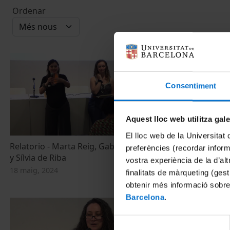
Ordenar
Consentiment
Aquest lloc web utilitza gal
El lloc web de la Universitat 
Relatorio - Marta Reig, Gabriela Espinosa
La relación e
preferències (recordar infor
y Sílvia de Riba
artísticas y 
vostra experiència de la d’al
18 maig, 2024
18 maig, 2024
finalitats de màrqueting (gest
obtenir més informació sobre
Barcelona
.
Selecció