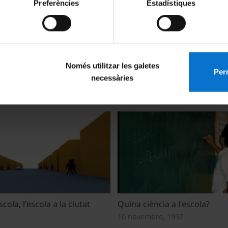
Preferències
Estadístiques
octorat: què és, què fem,
La participación ciudadana y
Només utilitzar les galetes
er?
Perm
1 gener, 2007
necessàries
scola, l'escola a la ciutat
Quina ciència a l'escola?
10 novembre, 1992