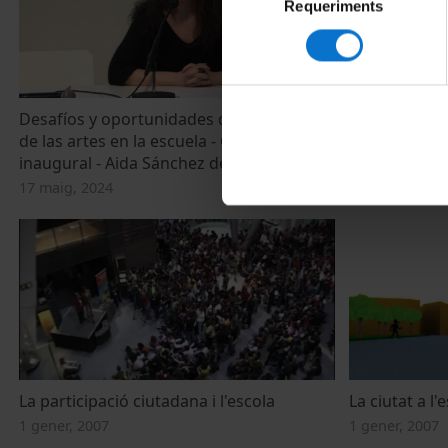
Requeriments
de
consentiment
Desafíos y oportunidades del giro social
L'Escola de D
de las artes en la escuela - Charla
què podem f
inaugural - Aida Sánchez de Serdio
7 març, 2016
17 maig, 2024
La participació ciutadana i l'escola
La ciutat a l'e
1 gener, 2007
1 gener, 2007