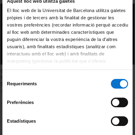
Aquest lloc web utilitza galetes
El lloc web de la Universitat de Barcelona utilitza galetes
pròpies i de tercers amb la finalitat de gestionar les
vostres preferències (recordar informació perquè accediu
al lloc web amb determinades característiques que
puguin diferenciar la vostra experiència de la d’altres
usuaris), amb finalitats estadístiques (analitzar com
interactueu amb el lloc web) i amb finalitats de
màrqueting (gestionar la publicitat que s’ofereix
adequant-la en funció dels vostres hàbits de navegació).
Characterization of the lithic resources of the
Per obtenir més informació sobre les galetes podeu
Picamoixons site (Tarragona, NE Iberian Peninsula). María
Selecció
consultar la
Política de galetes del lloc web de la
Soto
Requeriments
de
Universitat de Barcelona
.
9 setembre, 2015
consentiment
Preferències
MENÚ PEU 1
Avís legal
Estadístiques
Galetes