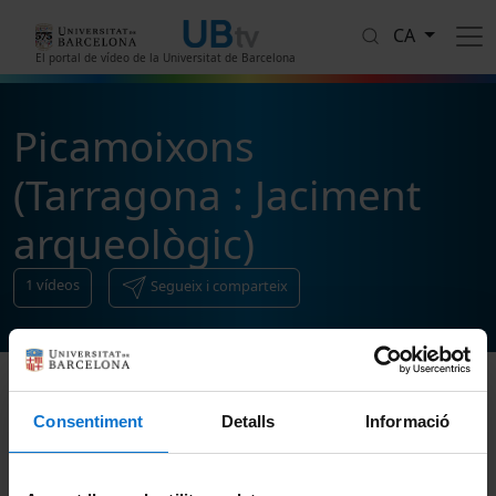
Vés al contingut
CA
El portal de vídeo de la Universitat de Barcelona
Picamoixons
(Tarragona : Jaciment
arqueològic)
1
vídeos
Segueix i comparteix
Ordenar
Consentiment
Detalls
Informació