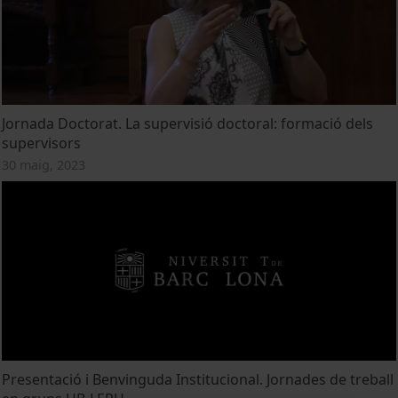
Jornada Doctorat. La supervisió doctoral: formació dels
supervisors
30 maig, 2023
Presentació i Benvinguda Institucional. Jornades de treball