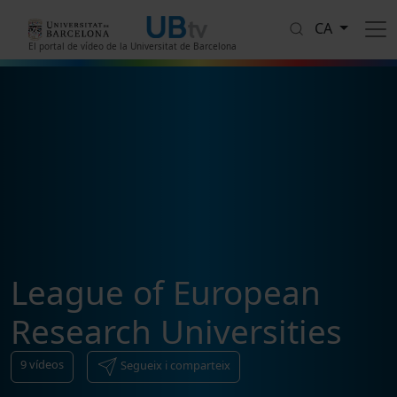
Vés al contingut
CA
El portal de vídeo de la Universitat de Barcelona
League of European
Research Universities
9
vídeos
Segueix i comparteix