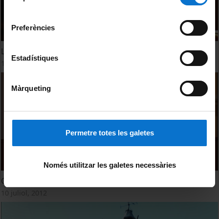
Universitat de Barcelona
.
consentiment
Preferències
League of European Research University (LERU)
Estadístiques
11 octubre, 2013
Màrqueting
Permetre totes les galetes
Només utilitzar les galetes necessàries
Open Education
10 juliol, 2012