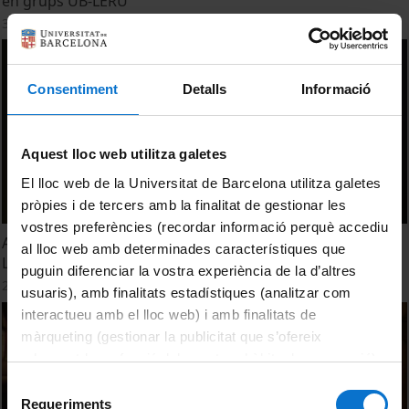
en grups UB-LERU
30 maig, 2023
Consentiment
Detalls
Informació
Aquest lloc web utilitza galetes
El lloc web de la Universitat de Barcelona utilitza galetes
pròpies i de tercers amb la finalitat de gestionar les
vostres preferències (recordar informació perquè accediu
Activitats formatives per a doctorands UB en el marc de la
al lloc web amb determinades característiques que
LERU
puguin diferenciar la vostra experiència de la d’altres
25 febrer, 2019
usuaris), amb finalitats estadístiques (analitzar com
interactueu amb el lloc web) i amb finalitats de
màrqueting (gestionar la publicitat que s’ofereix
adequant-la en funció dels vostres hàbits de navegació).
Per obtenir més informació sobre les galetes podeu
Selecció
consultar la
Política de galetes del lloc web de la
Requeriments
de