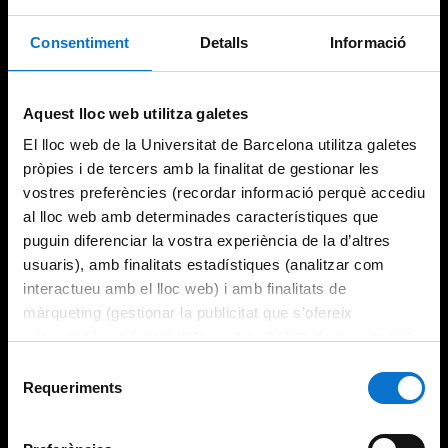
Consentiment
Detalls
Informació
Try again
Aquest lloc web utilitza galetes
El lloc web de la Universitat de Barcelona utilitza galetes
pròpies i de tercers amb la finalitat de gestionar les
vostres preferències (recordar informació perquè accediu
al lloc web amb determinades característiques que
puguin diferenciar la vostra experiència de la d’altres
usuaris), amb finalitats estadístiques (analitzar com
interactueu amb el lloc web) i amb finalitats de
màrqueting (gestionar la publicitat que s’ofereix
adequant-la en funció dels vostres hàbits de navegació).
Per obtenir més informació sobre les galetes podeu
Selecció
consultar la
Política de galetes del lloc web de la
Requeriments
de
Universitat de Barcelona
.
consentiment