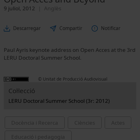
9 juliol, 2012
Anglès
Descarregar
Compartir
Notificar
Paul Ayris keynote address on Open Acces at the 3rd
LERU Doctoral Summer School.
© Unitat de Producció Audiovisual
Col·lecció
LERU Doctoral Summer School (3r: 2012)
Docència i Recerca
Ciències
Actes
Educació i pedagogia