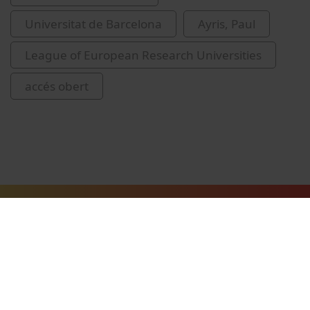
Universitat de Barcelona
Ayris, Paul
League of European Research Universities
accés obert
Vídeos relacionats