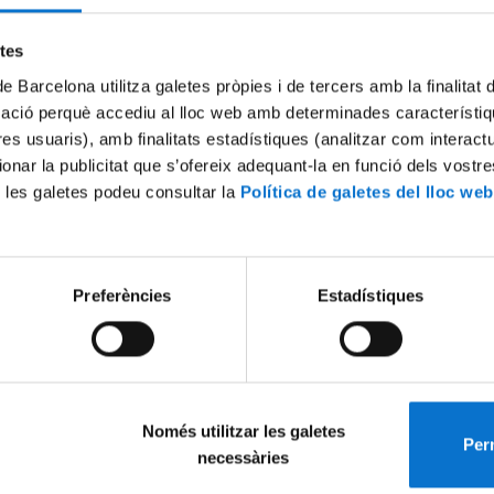
Try again
etes
de Barcelona utilitza galetes pròpies i de tercers amb la finalitat
mació perquè accediu al lloc web amb determinades característiq
tres usuaris), amb finalitats estadístiques (analitzar com interac
ionar la publicitat que s’ofereix adequant-la en funció dels vostr
 les galetes podeu consultar la
Política de galetes del lloc web
Preferències
Estadístiques
Només utilitzar les galetes
Perm
necessàries