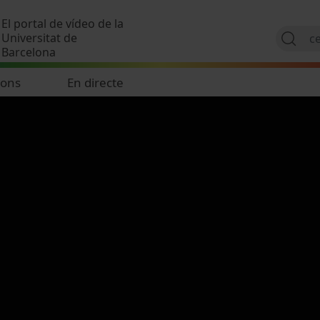
Vés al contingut
El portal de vídeo de la
Universitat de
Barcelona
ions
En directe