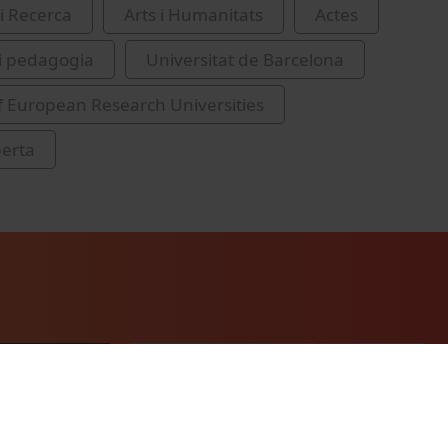
i Recerca
Arts i Humanitats
Actes
i pedagogia
Universitat de Barcelona
 European Research Universities
berta