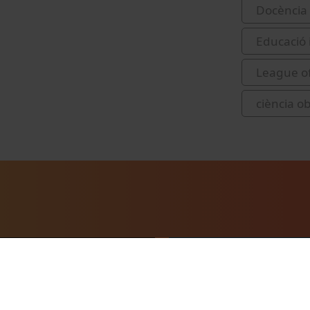
Docència 
Educació 
League of
ciència o