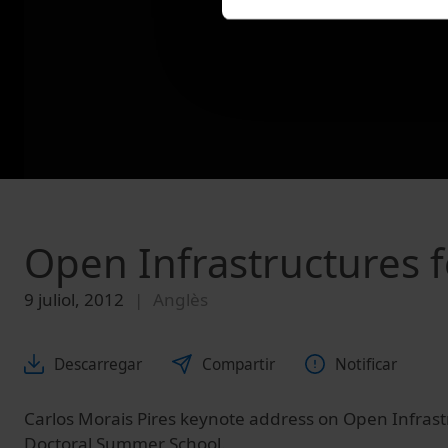
Open Infrastructures 
9 juliol, 2012
Anglès
Descarregar
Compartir
Notificar
Carlos Morais Pires keynote address on Open Infrast
Doctoral Summer School.