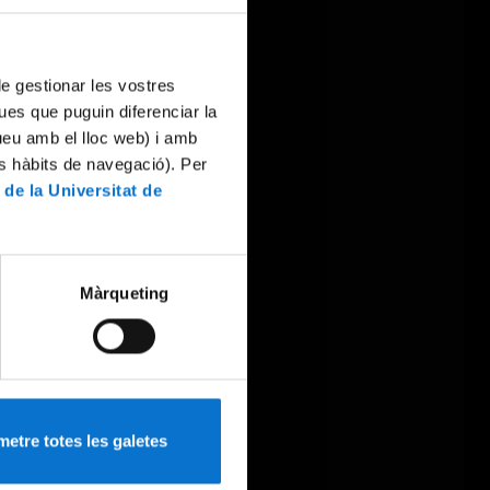
 de gestionar les vostres
ues que puguin diferenciar la
tueu amb el lloc web) i amb
es hàbits de navegació). Per
 de la Universitat de
Màrqueting
etre totes les galetes