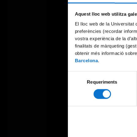
Aquest lloc web utilitza gal
El lloc web de la Universitat 
preferències (recordar infor
vostra experiència de la d’al
finalitats de màrqueting (gest
obtenir més informació sobre
Barcelona
.
Selecció
Requeriments
de
consentiment