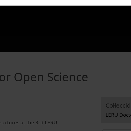
for Open Science
Col·lecció
LERU Docto
ructures at the 3rd LERU