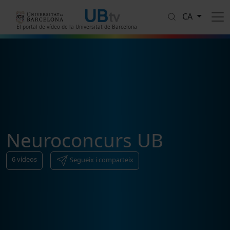
Vés al contingut
CA
El portal de vídeo de la Universitat de Barcelona
Neuroconcurs UB
6
vídeos
Segueix i comparteix