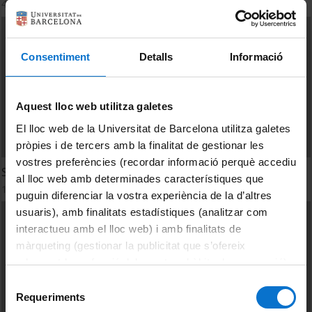
4 juny, 2013
Consentiment
Detalls
Informació
Aquest lloc web utilitza galetes
El lloc web de la Universitat de Barcelona utilitza galetes
pròpies i de tercers amb la finalitat de gestionar les
vostres preferències (recordar informació perquè accediu
Se puede...
al lloc web amb determinades característiques que
1 maig, 2013
puguin diferenciar la vostra experiència de la d’altres
usuaris), amb finalitats estadístiques (analitzar com
interactueu amb el lloc web) i amb finalitats de
màrqueting (gestionar la publicitat que s’ofereix
adequant-la en funció dels vostres hàbits de navegació).
Per obtenir més informació sobre les galetes podeu
Selecció
consultar la
Política de galetes del lloc web de la
Requeriments
de