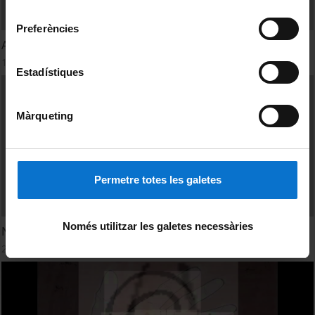
Universitat de Barcelona
.
consentiment
Preferències
Alicia i Clàudia Neurociència
1 maig, 2013
Estadístiques
Màrqueting
Permetre totes les galetes
Només utilitzar les galetes necessàries
Neuro Vita
25 abril, 2013