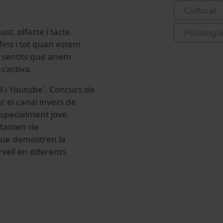
Cultural
st, olfacte i tacte.
Psicologi
 fins i tot quan estem
s sentits que anem
s'activa.
ll i Youtube'. Concurs de
 el canal invers de
especialment jove,
ertamen de
que demostren la
vell en diferents