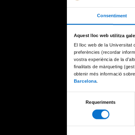
Consentiment
Aquest lloc web utilitza gal
El lloc web de la Universitat 
preferències (recordar infor
vostra experiència de la d’al
finalitats de màrqueting (gest
obtenir més informació sobre
Barcelona
.
Selecció
Requeriments
de
consentiment