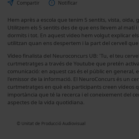
Compartir
Notificar
Hem après a escola que tenim 5 sentits, vista, oida, gu
Utilitzem els 5 sentits des de que ens llevem al matí i
dormits i tot. En aquest video hem volgut explicar el
utilitzan quan ens despertem i la part del cervell que 
Vídeo finalista del Neuroconcurs UB: 'Tu, el teu cerve
curtmetratges a través de Youtube que pretén activar
comunicació: en aquest cas és el públic en general, 
l'emissor de la informació. El NeuroConcurs és un c
curtmetratges en què els participants creen vídeos 
importància que té la recerca i el coneixement del cer
aspectes de la vida quotidiana.
© Unitat de Producció Audiovisual