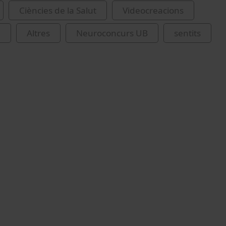
Ciències de la Salut
Videocreacions
a
Altres
Neuroconcurs UB
sentits