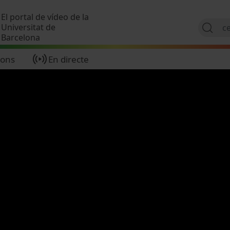
Vés al contingut
El portal de vídeo de la
Universitat de
Barcelona
ions
En directe