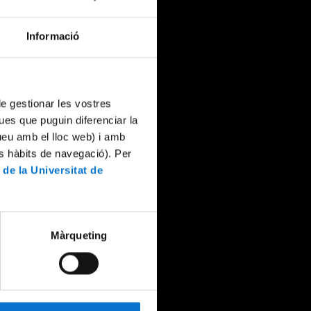
Informació
 de gestionar les vostres
ues que puguin diferenciar la
tueu amb el lloc web) i amb
es hàbits de navegació). Per
 de la Universitat de
Màrqueting