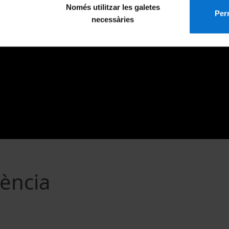
Només utilitzar les galetes
Perm
necessàries
iència