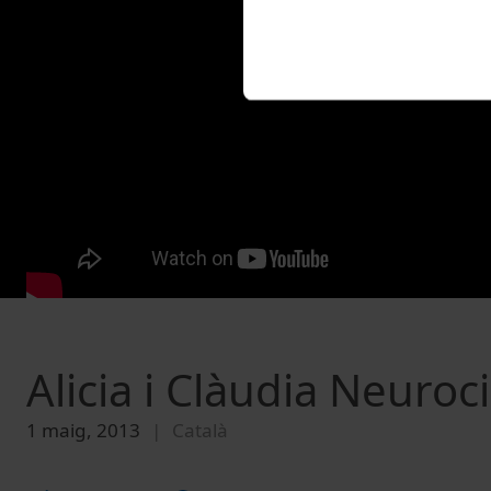
Alicia i Clàudia Neuroc
1 maig, 2013
Català