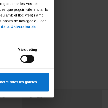
 de gestionar les vostres
ues que puguin diferenciar la
tueu amb el lloc web) i amb
es hàbits de navegació). Per
 de la Universitat de
Màrqueting
etre totes les galetes
PEU 3
mes
Contacte