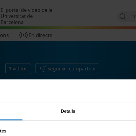
Vés al contingut
El portal de vídeo de la
Universitat de
Barcelona
ions
En directe
1
vídeos
Segueix i comparteix
Detalls
etes