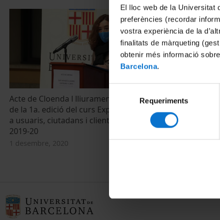
El lloc web de la Universitat 
preferències (recordar infor
vostra experiència de la d’al
finalitats de màrqueting (gest
obtenir més informació sobre
Barcelona
.
Selecció
Acte de Cloenda l lliurament de diplomes
Requeriments
de
de la 1a. edició del curs Expert en atenció
consentiment
a usuaris, ciutadans i clients. Promoció
2019-20
1 desembre, 2020