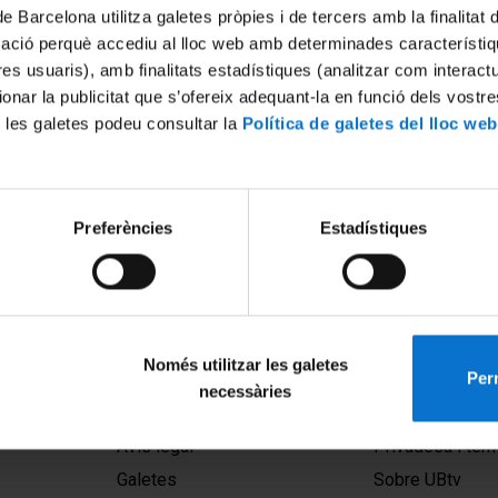
de Barcelona utilitza galetes pròpies i de tercers amb la finalitat
mació perquè accediu al lloc web amb determinades característiq
tres usuaris), amb finalitats estadístiques (analitzar com interac
ionar la publicitat que s’ofereix adequant-la en funció dels vostr
 les galetes podeu consultar la
Política de galetes del lloc web
Preferències
Estadístiques
Només utilitzar les galetes
Perm
necessàries
MENÚ PEU 1
PEU 2
Avís legal
Privadesa i ter
Galetes
Sobre UBtv