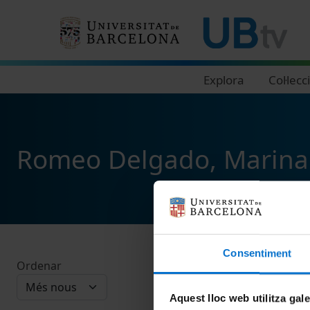
Navegació principal
Explora
Col·lecc
Romeo Delgado, Marina
Consentiment
Ordenar
Aquest lloc web utilitza gal