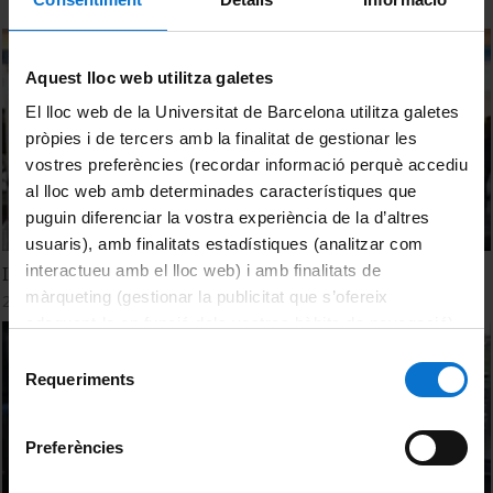
Aquest lloc web utilitza galetes
El lloc web de la Universitat de Barcelona utilitza galetes
pròpies i de tercers amb la finalitat de gestionar les
vostres preferències (recordar informació perquè accediu
al lloc web amb determinades característiques que
puguin diferenciar la vostra experiència de la d’altres
usuaris), amb finalitats estadístiques (analitzar com
interactueu amb el lloc web) i amb finalitats de
III Fòrum d'ocupació laboral a la Facultat de Dret 2009
màrqueting (gestionar la publicitat que s’ofereix
25 febrer, 2009
adequant-la en funció dels vostres hàbits de navegació).
Per obtenir més informació sobre les galetes podeu
Selecció
consultar la
Política de galetes del lloc web de la
Requeriments
de
Universitat de Barcelona
.
consentiment
Preferències