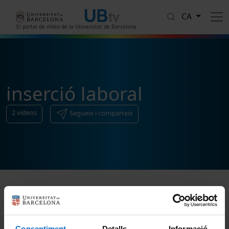
Vés al contingut
CA
El portal de vídeo de la Universitat de Barcelona
inserció laboral
2
vídeos
Segueix i comparteix
Ordenar
Consentiment
Detalls
Informació