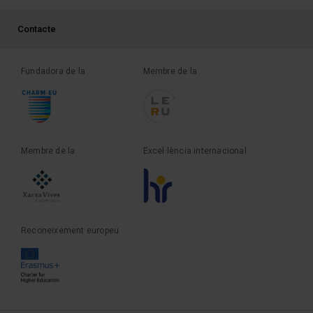
PEU 3
Contacte
Fundadora de la
Membre de la
Membre de la
Excel·lència internacional
Reconeixement europeu