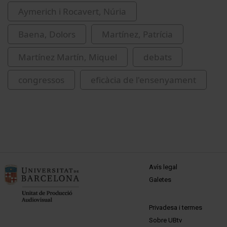
Aymerich i Rocavert, Núria
Baena, Dolors
Martínez, Patrícia
Martínez Martín, Miquel
debats
congressos
eficàcia de l'ensenyament
MENÚ PEU 1
Avís legal
Galetes
PEU 2
Privadesa i termes
Sobre UBtv