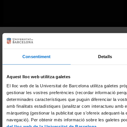
Jornada commemorativa 20
anys d'avaluació de l'activitat
Consentiment
Detalls
docent del professorat
27 octubre, 2023
Català
Aquest lloc web utilitza galetes
El lloc web de la Universitat de Barcelona utilitza galetes pròp
gestionar les vostres preferències (recordar informació perq
Compartir
Notificar
determinades característiques que puguin diferenciar la vostr
amb finalitats estadístiques (analitzar com interactueu amb el
màrqueting (gestionar la publicitat que s’ofereix adequant-la 
La UB
navegació). Per obtenir més informació sobre les galetes po
El dijous 16 de novembre de 2023 a les 15:30 h. a
del lloc web de la Universitat de Barcelona
.