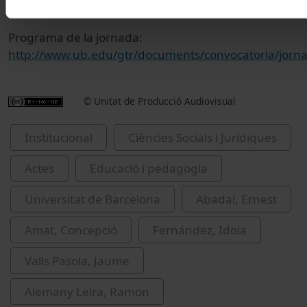
darrers vint anys.
Programa de la jornada:
http://www.ub.edu/gtr/documents/convocatoria/jorn
© Unitat de Producció Audiovisual
Institucional
Ciències Socials i Jurídiques
Actes
Educació i pedagogia
Universitat de Barcelona
Abadal, Ernest
Amat, Concepció
Fernández, Idoia
Valls Pasola, Jaume
Alemany Leira, Ramon