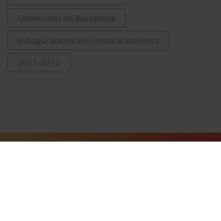
Universitat de Barcelona
inauguracions de cursos acadèmics
2011-2012
Vídeos relacionats