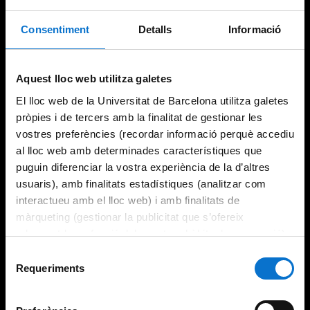
Consentiment
Detalls
Informació
Try again
Aquest lloc web utilitza galetes
El lloc web de la Universitat de Barcelona utilitza galetes
pròpies i de tercers amb la finalitat de gestionar les
vostres preferències (recordar informació perquè accediu
al lloc web amb determinades característiques que
puguin diferenciar la vostra experiència de la d’altres
usuaris), amb finalitats estadístiques (analitzar com
interactueu amb el lloc web) i amb finalitats de
màrqueting (gestionar la publicitat que s’ofereix
adequant-la en funció dels vostres hàbits de navegació).
Per obtenir més informació sobre les galetes podeu
Selecció
consultar la
Política de galetes del lloc web de la
Requeriments
de
Universitat de Barcelona
.
consentiment