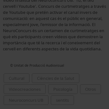
Vídeo finalista del Neuroconcurs UB: 'Tu, el teu
cervell i Youtube'. Concurs de curtmetratges a través
de Youtube que pretén activar el canal invers de
comunicació: en aquest cas és el públic en general,
especialment jove, l'emissor de la informació. El
NeuroConcurs és un certamen de curtmetratges en
què els participants creen vídeos que demostren la
importància que té la recerca i el coneixement del
cervell en diferents aspectes de la vida quotidiana.
© Unitat de Producció Audiovisual
Cultural
Ciències de la Salut
Videocreaciones
Psicología
Otros
Neuroconcurs UB
sentits