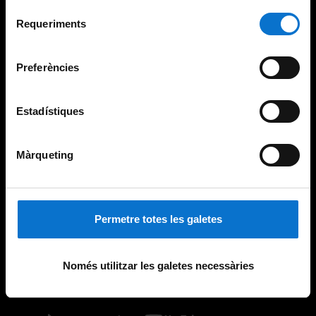
Per obtenir més informació sobre les galetes podeu
Selecció
consultar la
Política de galetes del lloc web de la
Requeriments
de
Universitat de Barcelona
.
consentiment
Preferències
Estadístiques
Màrqueting
Permetre totes les galetes
Només utilitzar les galetes necessàries