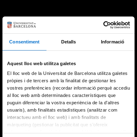
Consentiment
Detalls
Informació
Aquest lloc web utilitza galetes
El lloc web de la Universitat de Barcelona utilitza galetes
pròpies i de tercers amb la finalitat de gestionar les
vostres preferències (recordar informació perquè accediu
al lloc web amb determinades característiques que
puguin diferenciar la vostra experiència de la d’altres
usuaris), amb finalitats estadístiques (analitzar com
interactueu amb el lloc web) i amb finalitats de
màrqueting (gestionar la publicitat que s’ofereix
adequant-la en funció dels vostres hàbits de navegació).