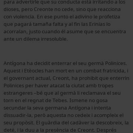
para advertirle que su conducta está irritando a los
dioses, pero Creonte no cede, sino que reacciona
con violencia. En ese punto el adivino le profetiza
que pagará tamaña falta y al fin las Erinias lo
acorralan, justo cuando él asume que se encuentra
ante un dilema irresoluble.
Antígona ha decidit enterrar el seu germà Polinices.
Aquest i Etèocles han mort en un combat fratricida, i
el governant actual, Creont, ha prohibit que enterrin
Polinices per haver atacat la ciutat amb tropes
estrangeres –bé que al germà li reclamava el seu
torn en el regnat de Tebes. Ismene no gosa
secundar la seva germana Antígona i intenta
dissuadir-la, però aquesta no cedeix i acompleix el
seu propòsit. El guàrdia del cadàver la descobreix, la
deté, i la duu a la presència de Creont. Després