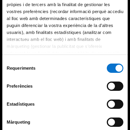
pròpies i de tercers amb la finalitat de gestionar les
vostres preferències (recordar informació perquè accediu
al lloc web amb determinades característiques que
puguin diferenciar la vostra experiència de la d’altres
usuaris), amb finalitats estadístiques (analitzar com
interactueu amb el lloc web) i amb finalitats de
màrqueting (gestionar la publicitat que s’ofereix
adequant-la en funció dels vostres hàbits de navegació).
Per obtenir més informació sobre les galetes podeu
Selecció
consultar la
Política de galetes del lloc web de la
Requeriments
de
Universitat de Barcelona
.
consentiment
Preferències
Estadístiques
Màrqueting