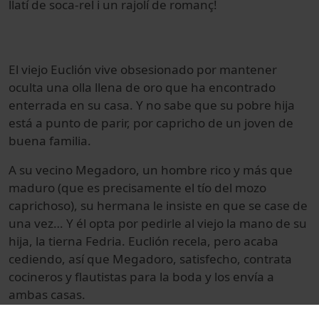
llatí de soca-rel i un rajolí de romanç!
E
l viejo Euclión vive obsesionado por mantener
oculta una olla llena de oro que ha encontrado
enterrada en su casa. Y no sabe que su pobre hija
está a punto de parir, por capricho de un joven de
buena familia.
A su vecino Megadoro, un hombre rico y más que
maduro (que es precisamente el tío del mozo
caprichoso), su hermana le insiste en que se case de
una vez… Y él opta por pedirle al viejo la mano de su
hija, la tierna Fedria. Euclión recela, pero acaba
cediendo, así que Megadoro, satisfecho, contrata
cocineros y flautistas para la boda y los envía a
ambas casas.