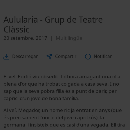
Aulularia - Grup de Teatre
Clàssic
20 setembre, 2017
Multilingüe
Descarregar
Compartir
Notificar
El vell Euclió viu obsedit: tothora amagant una olla
plena d’or que ha trobat colgada a casa seva. I no
sap que la seva pobra filla és a punt de parir, per
caprici d’un jove de bona família.
Al veí, Megador, un home ric ja entrat en anys (que
és precisament l’oncle del jove capritxós), la
germana li insisteix que es casi d’una vegada. Ell tira