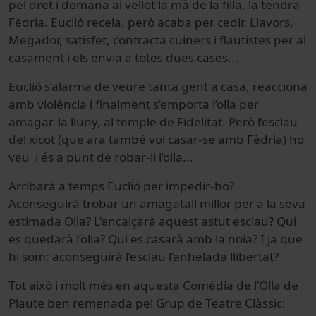
pel dret i demana al vellot la mà de la filla, la tendra
Fèdria. Euclió recela, però acaba per cedir. Llavors,
Megador, satisfet, contracta cuiners i flautistes per al
casament i els envia a totes dues cases...
Euclió s’alarma de veure tanta gent a casa, reacciona
amb violència i finalment s’emporta l’olla per
amagar-la lluny, al temple de Fidelitat. Però l’esclau
del xicot (que ara també vol casar-se amb Fèdria) ho
veu i és a punt de robar-li l’olla...
Arribarà a temps Euclió per impedir-ho?
Aconseguirà trobar un amagatall millor per a la seva
estimada Olla? L’encalçarà aquest astut esclau? Qui
es quedarà l’olla? Qui es casarà amb la noia? I ja que
hi som: aconseguirà l’esclau l’anhelada llibertat?
Tot això i molt més en aquesta Comèdia de l’Olla de
Plaute ben remenada pel Grup de Teatre Clàssic: