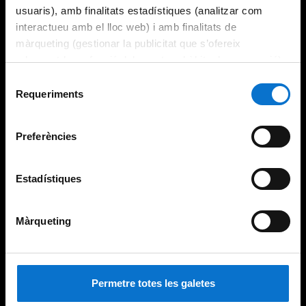
usuaris), amb finalitats estadístiques (analitzar com
interactueu amb el lloc web) i amb finalitats de
màrqueting (gestionar la publicitat que s’ofereix
adequant-la en funció dels vostres hàbits de navegació).
Per obtenir més informació sobre les galetes podeu
Selecció
consultar la
Política de galetes del lloc web de la
Requeriments
de
Universitat de Barcelona
.
consentiment
Preferències
Estadístiques
Màrqueting
Permetre totes les galetes