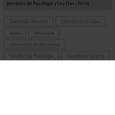
Jornadas de Psicología y Ley (3as : 2014)
Docència i Recerca
Ciències de la Salut
Actes
Psicologia
Universitat de Barcelona
Facultat de Psicologia
Guardiola, Lorena
Guerrero, Mari Carmen
congressos
psicologia forense