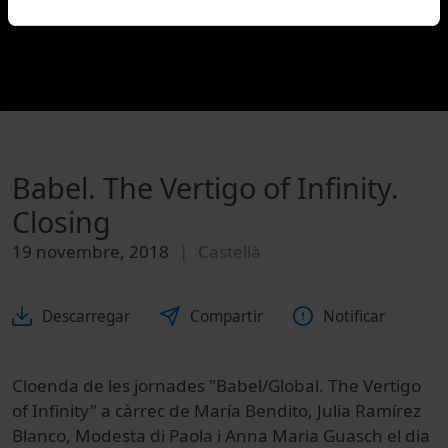
Babel. The Vertigo of Infinity.
Closing
19 novembre, 2018
Castellà
Descarregar
Compartir
Notificar
Cloenda de les jornades "Babel/Global. The Vertigo
of Infinity" a càrrec de María Bendito, Julia Ramírez
Blanco, Modesta di Paola i Anna Maria Guasch el dia