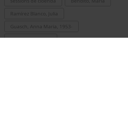
sessions de cloenda
Bendito, María
Ramírez Blanco, Julia
Guasch, Anna Maria, 1953-
Paola, Modesta di
Vídeos relacionats