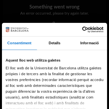
Something went wrong
An error occurred, please try again later.
Try again
Consentiment
Detalls
Informació
Aquest lloc web utilitza galetes
El lloc web de la Universitat de Barcelona utilitza galetes
pròpies i de tercers amb la finalitat de gestionar les
vostres preferències (recordar informació perquè accediu
al lloc web amb determinades característiques que
puguin diferenciar la vostra experiència de la d’altres
usuaris), amb finalitats estadístiques (analitzar com
interactueu amb el lloc web) i amb finalitats de
màrqueting (gestionar la publicitat que s’ofereix