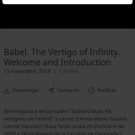
Babel. The Vertigo of Infinity.
Welcome and Introduction
15 novembre, 2018
Castellà
Descarregar
Compartir
Notificar
Benvinguda a les jornades "Babel/Global. Els
vertígens de l'infinit" a càrrec d'Anna Maria Guasch,
Carme Narváez i Rosa Terés el dia 25 d'octubre de
2018 a l'Aula Magna de la Facultat de Geografia i