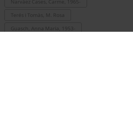
Narváez Cases, Carme, 1965-
Terés i Tomàs, M. Rosa
Guasch, Anna Maria, 1953-
Vídeos relacionats