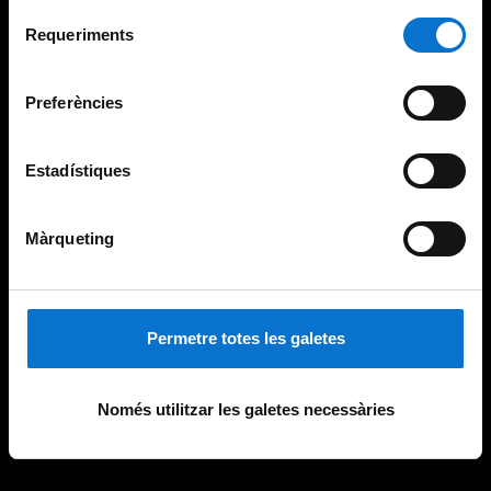
Per obtenir més informació sobre les galetes podeu
Selecció
consultar la
Política de galetes del lloc web de la
Requeriments
de
Universitat de Barcelona
.
consentiment
Preferències
Estadístiques
Màrqueting
Permetre totes les galetes
Només utilitzar les galetes necessàries