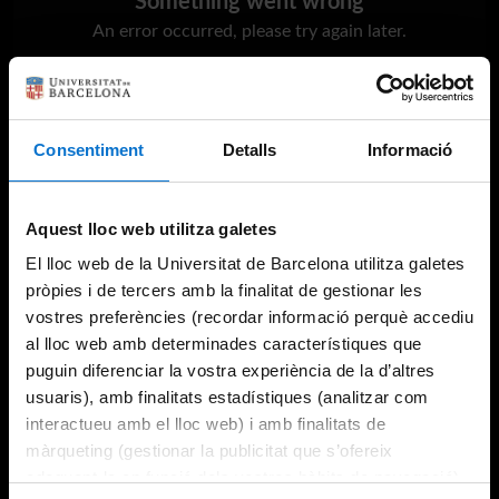
Something went wrong
An error occurred, please try again later.
Try again
Consentiment
Detalls
Informació
Aquest lloc web utilitza galetes
El lloc web de la Universitat de Barcelona utilitza galetes
pròpies i de tercers amb la finalitat de gestionar les
vostres preferències (recordar informació perquè accediu
al lloc web amb determinades característiques que
puguin diferenciar la vostra experiència de la d’altres
usuaris), amb finalitats estadístiques (analitzar com
interactueu amb el lloc web) i amb finalitats de
màrqueting (gestionar la publicitat que s’ofereix
adequant-la en funció dels vostres hàbits de navegació).