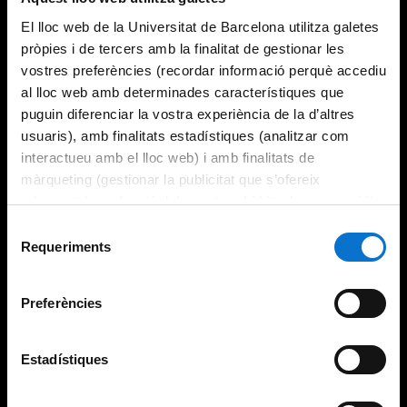
El lloc web de la Universitat de Barcelona utilitza galetes
pròpies i de tercers amb la finalitat de gestionar les
vostres preferències (recordar informació perquè accediu
al lloc web amb determinades característiques que
puguin diferenciar la vostra experiència de la d’altres
usuaris), amb finalitats estadístiques (analitzar com
interactueu amb el lloc web) i amb finalitats de
màrqueting (gestionar la publicitat que s’ofereix
adequant-la en funció dels vostres hàbits de navegació).
Per obtenir més informació sobre les galetes podeu
Selecció
consultar la
Política de galetes del lloc web de la
Requeriments
de
Universitat de Barcelona
.
consentiment
Preferències
Estadístiques