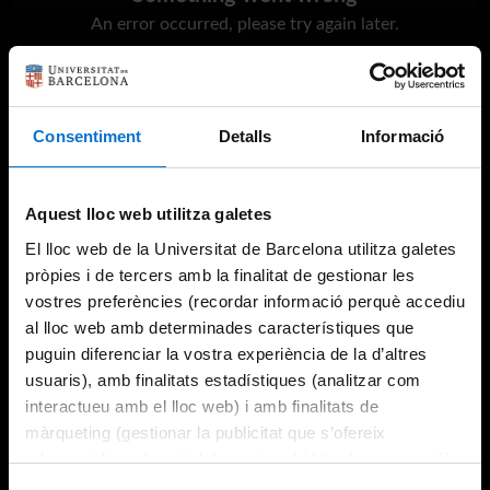
An error occurred, please try again later.
Try again
Consentiment
Detalls
Informació
Aquest lloc web utilitza galetes
El lloc web de la Universitat de Barcelona utilitza galetes
pròpies i de tercers amb la finalitat de gestionar les
vostres preferències (recordar informació perquè accediu
al lloc web amb determinades característiques que
puguin diferenciar la vostra experiència de la d’altres
usuaris), amb finalitats estadístiques (analitzar com
interactueu amb el lloc web) i amb finalitats de
màrqueting (gestionar la publicitat que s’ofereix
adequant-la en funció dels vostres hàbits de navegació).
Per obtenir més informació sobre les galetes podeu