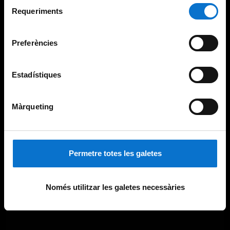
Selecció
consultar la
Política de galetes del lloc web de la
Requeriments
de
Universitat de Barcelona
.
consentiment
Preferències
Estadístiques
Màrqueting
Permetre totes les galetes
Només utilitzar les galetes necessàries