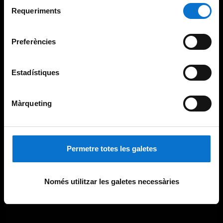
Selecció
consultar la
Política de galetes del lloc web de la
Requeriments
de
Universitat de Barcelona
.
consentiment
Preferències
Estadístiques
Màrqueting
Permetre totes les galetes
Només utilitzar les galetes necessàries