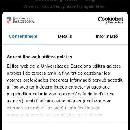
An error occurred, please try again later.
Try again
Consentiment
Detalls
Informació
Aquest lloc web utilitza galetes
El lloc web de la Universitat de Barcelona utilitza galetes
pròpies i de tercers amb la finalitat de gestionar les
vostres preferències (recordar informació perquè accediu
al lloc web amb determinades característiques que
puguin diferenciar la vostra experiència de la d’altres
usuaris), amb finalitats estadístiques (analitzar com
interactueu amb el lloc web) i amb finalitats de
màrqueting (gestionar la publicitat que s’ofereix
adequant-la en funció dels vostres hàbits de navegació).
Per obtenir més informació sobre les galetes podeu