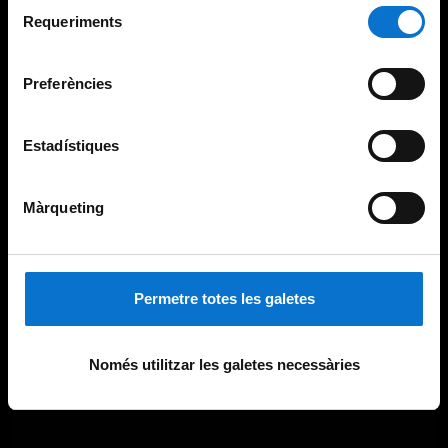
Selecció
consultar la
Política de galetes del lloc web de la
Requeriments
de
Universitat de Barcelona
.
consentiment
Preferències
Estadístiques
Màrqueting
Permetre totes les galetes
Només utilitzar les galetes necessàries