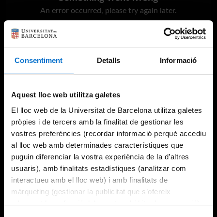
An error occurred, please try again later.
Try again
Consentiment
Detalls
Informació
Aquest lloc web utilitza galetes
El lloc web de la Universitat de Barcelona utilitza galetes
pròpies i de tercers amb la finalitat de gestionar les
vostres preferències (recordar informació perquè accediu
al lloc web amb determinades característiques que
puguin diferenciar la vostra experiència de la d’altres
usuaris), amb finalitats estadístiques (analitzar com
interactueu amb el lloc web) i amb finalitats de
màrqueting (gestionar la publicitat que s’ofereix
adequant-la en funció dels vostres hàbits de navegació).
Per obtenir més informació sobre les galetes podeu