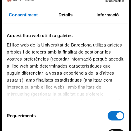
Consentiment
Detalls
Informació
Try again
Aquest lloc web utilitza galetes
El lloc web de la Universitat de Barcelona utilitza galetes
pròpies i de tercers amb la finalitat de gestionar les
vostres preferències (recordar informació perquè accediu
al lloc web amb determinades característiques que
puguin diferenciar la vostra experiència de la d’altres
usuaris), amb finalitats estadístiques (analitzar com
interactueu amb el lloc web) i amb finalitats de
màrqueting (gestionar la publicitat que s’ofereix
adequant-la en funció dels vostres hàbits de navegació).
Per obtenir més informació sobre les galetes podeu
Selecció
consultar la
Política de galetes del lloc web de la
Requeriments
de
Universitat de Barcelona
.
consentiment