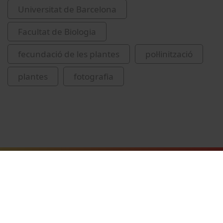
Universitat de Barcelona
Facultat de Biologia
fecundació de les plantes
pol·linització
plantes
fotografia
Vídeos relacionats