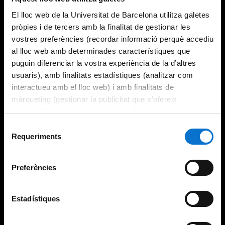
El lloc web de la Universitat de Barcelona utilitza galetes
pròpies i de tercers amb la finalitat de gestionar les
vostres preferències (recordar informació perquè accediu
al lloc web amb determinades característiques que
puguin diferenciar la vostra experiència de la d’altres
usuaris), amb finalitats estadístiques (analitzar com
interactueu amb el lloc web) i amb finalitats de
màrqueting (gestionar la publicitat que s’ofereix
adequant-la en funció dels vostres hàbits de navegació).
Per obtenir més informació sobre les galetes podeu
Selecció
consultar la
Política de galetes del lloc web de la
Requeriments
de
Universitat de Barcelona
.
consentiment
Preferències
Estadístiques