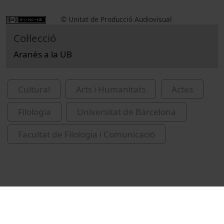
© Unitat de Producció Audiovisual
Col·lecció
Aranès a la UB
Cultural
Arts i Humanitats
Actes
Filologia
Universitat de Barcelona
Facultat de Filologia i Comunicació