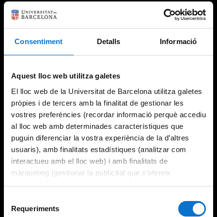
Consentiment
Detalls
Informació
Aquest lloc web utilitza galetes
El lloc web de la Universitat de Barcelona utilitza galetes
pròpies i de tercers amb la finalitat de gestionar les
vostres preferències (recordar informació perquè accediu
al lloc web amb determinades característiques que
puguin diferenciar la vostra experiència de la d’altres
usuaris), amb finalitats estadístiques (analitzar com
interactueu amb el lloc web) i amb finalitats de
màrqueting (gestionar la publicitat que s’ofereix
adequant-la en funció dels vostres hàbits de navegació).
Per obtenir més informació sobre les galetes podeu
Selecció
consultar la
Política de galetes del lloc web de la
Requeriments
de