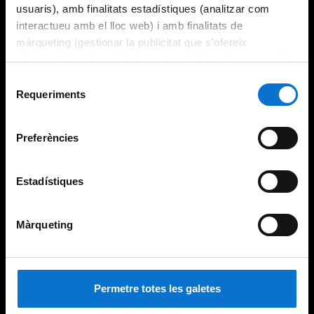
usuaris), amb finalitats estadístiques (analitzar com
interactueu amb el lloc web) i amb finalitats de
màrqueting (gestionar la publicitat que s’ofereix
adequant-la en funció dels vostres hàbits de navegació).
Per obtenir més informació sobre les galetes podeu
Selecció
consultar la
Política de galetes del lloc web de la
Requeriments
de
Universitat de Barcelona
.
consentiment
Preferències
Estadístiques
Màrqueting
Permetre totes les galetes