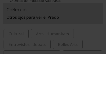
© Unitat de Producció Audiovisual
Col·lecció
Otros ojos para ver el Prado
Cultural
Arts i Humanitats
Entrevistes i debats
Belles Arts
Universitat de Barcelona
Zugaza, Miguel
sessions de cloenda
Museo del Prado
recursos educatius oberts UB