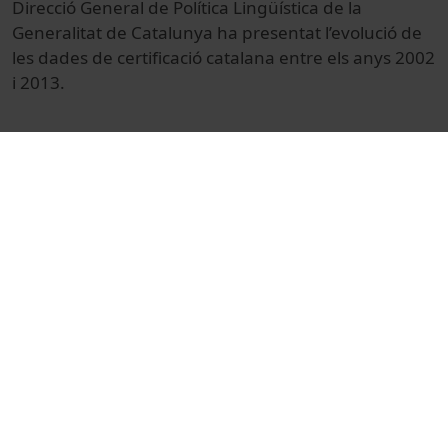
Direcció General de Política Lingüística de la
Generalitat de Catalunya ha presentat l’evolució de
les dades de certificació catalana entre els anys 2002
i 2013.
© Unitat de Producció Audiovisual
Cultural
Arts i Humanitats
Actes
Filologia
Universitat de Barcelona
Facultat de Filologia i Comunicació
avaluació
Xarxa Vives d'Universitats
Catalunya. Departament de Cultura
lingüística