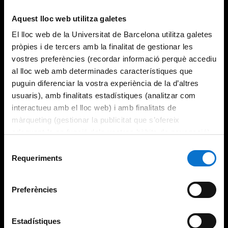
Aquest lloc web utilitza galetes
El lloc web de la Universitat de Barcelona utilitza galetes
pròpies i de tercers amb la finalitat de gestionar les
vostres preferències (recordar informació perquè accediu
al lloc web amb determinades característiques que
puguin diferenciar la vostra experiència de la d’altres
usuaris), amb finalitats estadístiques (analitzar com
interactueu amb el lloc web) i amb finalitats de
màrqueting (gestionar la publicitat que s’ofereix
adequant-la en funció dels vostres hàbits de navegació).
Per obtenir més informació sobre les galetes podeu
Selecció
consultar la
Política de galetes del lloc web de la
Requeriments
de
Universitat de Barcelona
.
consentiment
Preferències
Estadístiques