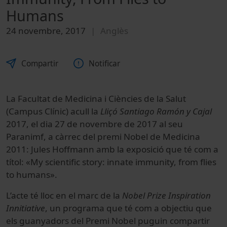
Humans
24 novembre, 2017
Anglès
Compartir
Notificar
La Facultat de Medicina i Ciències de la Salut
(Campus Clínic) acull la
Lliçó Santiago Ramón y Cajal
2017, el dia 27 de novembre de 2017 al seu
Paranimf, a càrrec del premi Nobel de Medicina
2011: Jules Hoffmann amb la exposició que té com a
títol: «My scientific story: innate immunity, from flies
to humans».
L’acte té lloc en el marc de la
Nobel Prize Inspiration
Innitiative
, un programa que té com a objectiu que
els guanyadors del Premi Nobel puguin compartir