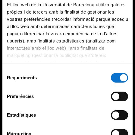
El lloc web de la Universitat de Barcelona utilitza galetes
pròpies i de tercers amb la finalitat de gestionar les
vostres preferències (recordar informació perquè accediu
al lloc web amb determinades característiques que
puguin diferenciar la vostra experiència de la d’altres
usuaris), amb finalitats estadístiques (analitzar com
interactueu amb el lloc web) i amb finalitats de
màrqueting (gestionar la publicitat que s’ofereix
adequant-la en funció dels vostres hàbits de navegació).
Per obtenir més informació sobre les galetes podeu
Selecció
consultar la
Política de galetes del lloc web de la
Requeriments
de
Universitat de Barcelona
.
consentiment
Preferències
Estadístiques
Màrqueting