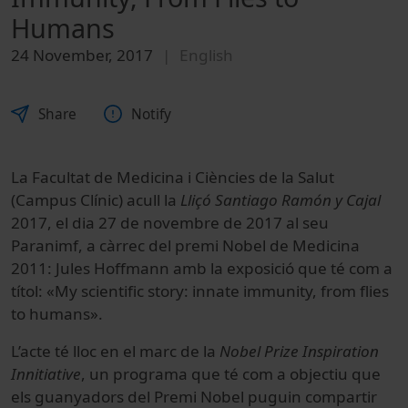
Humans
24 November, 2017
English
Share
Notify
La Facultat de Medicina i Ciències de la Salut
(Campus Clínic) acull la
Lliçó Santiago Ramón y Cajal
2017, el dia 27 de novembre de 2017 al seu
Paranimf, a càrrec del premi Nobel de Medicina
2011: Jules Hoffmann amb la exposició que té com a
títol: «My scientific story: innate immunity, from flies
to humans».
L’acte té lloc en el marc de la
Nobel Prize Inspiration
Innitiative
, un programa que té com a objectiu que
els guanyadors del Premi Nobel puguin compartir