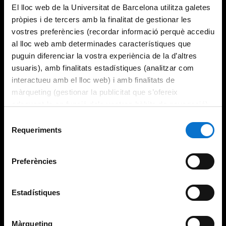
El lloc web de la Universitat de Barcelona utilitza galetes
pròpies i de tercers amb la finalitat de gestionar les
vostres preferències (recordar informació perquè accediu
al lloc web amb determinades característiques que
puguin diferenciar la vostra experiència de la d’altres
usuaris), amb finalitats estadístiques (analitzar com
interactueu amb el lloc web) i amb finalitats de
màrqueting (gestionar la publicitat que s’ofereix
adequant-la en funció dels vostres hàbits de navegació).
Per obtenir més informació sobre les galetes podeu
Selecció
consultar la
Política de galetes del lloc web de la
Requeriments
de
Universitat de Barcelona
.
consentiment
Preferències
Estadístiques
Màrqueting